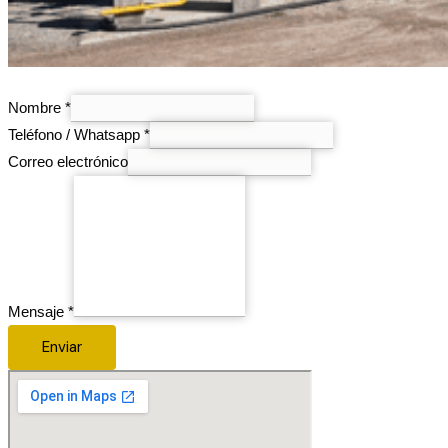
Teléfono
Nombre
*
Correo
Teléfono / Whatsapp
*
electrónico
Correo electrónico
Mensaje
*
Enviar